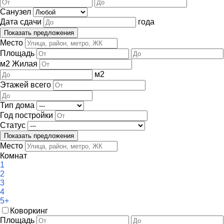
Санузел
Дата сдачи
года
Место
Площадь
м
2
Жилая
м
2
Этажей всего
Тип дома
Год постройки
Статус
Место
Комнат
1
2
3
4
5+
Коворкинг
Площадь