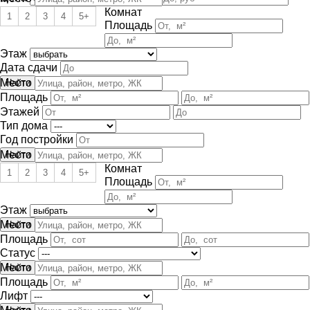
Комнат
1
2
3
4
5+
Площадь
Этаж
Дата сдачи
Место
Площадь
Этажей
Тип дома
Год постройки
Место
Комнат
1
2
3
4
5+
Площадь
Этаж
Место
Площадь
Статус
Место
Площадь
Лифт