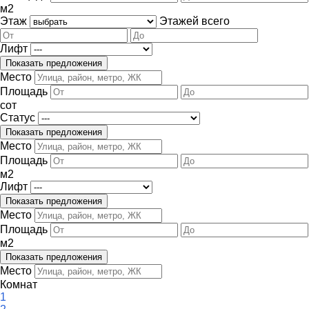
м
2
Этаж
Этажей всего
Лифт
Место
Площадь
сот
Статус
Место
Площадь
м
2
Лифт
Место
Площадь
м
2
Место
Комнат
1