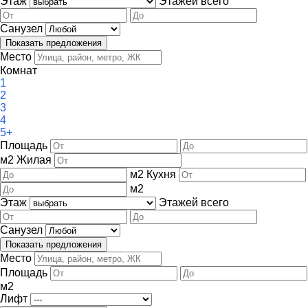
Этаж
Этажей всего
Санузел
Место
Комнат
1
2
3
4
5+
Площадь
м
2
Жилая
м
2
Кухня
м
2
Этаж
Этажей всего
Санузел
Место
Площадь
м
2
Лифт