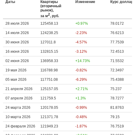
Даты
Квартиры
Изменение
Курс доллар
(вторичный
рынок),
2
за м
, руб.
28 июля 2026
125458.13
+0.97%
78.0172
14 июля 2026
124238.25
-2.23%
76.6213
30 июня 2026
127011.8
-4.57%
77.7539
16 июня 2026
132815.15
-3.12%
72.4513
02 июня 2026
136958.33
+14.73%
71.5532
19 мая 2026
116788.98
-0.82%
72.3497
05 мая 2026
117751.08
-6.29%
75.4388
21 апреля 2026
125157.05
+2.71%
75.237
07 апреля 2026
121759.5
+1.3%
78.7277
24 марта 2026
120178.05
-0.99%
81.8763
10 марта 2026
121371.78
-0.48%
79.15
24 февраля 2026
121949.23
-1.87%
76.7519