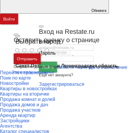
Обнинск
Войти
Вход на Restate.ru
Оставить оценку о странице
Выбрать город
Email
Пароль
Москва
и
Московская область
Отправить
Санкт-Петербург
и
Ленинградская область
Отправляя данную форму, вы соглашаетесь на обработку
Забыли пароль
Войти
Дать объявление
персональных данных
Перейти к сравнению
Ещё нет аккаунта?
Поик по карте
Новостройки
Зарегистрироваться
Квартиры в новостройках
Квартиры на вторичке
Продажа комнат и долей
Продажа домов и дач
Продажа участков
Аренда квартир
Застройщики
Агентства
Каталог специалистов