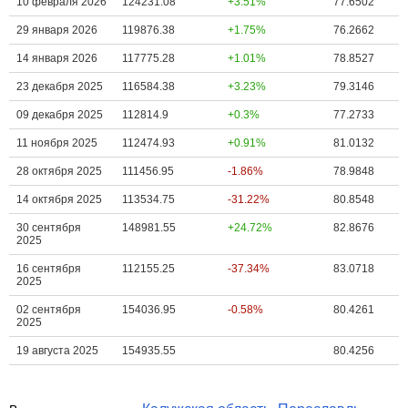
10 февраля 2026
124231.08
+3.51%
77.6502
29 января 2026
119876.38
+1.75%
76.2662
14 января 2026
117775.28
+1.01%
78.8527
23 декабря 2025
116584.38
+3.23%
79.3146
09 декабря 2025
112814.9
+0.3%
77.2733
11 ноября 2025
112474.93
+0.91%
81.0132
28 октября 2025
111456.95
-1.86%
78.9848
14 октября 2025
113534.75
-31.22%
80.8548
30 сентября
148981.55
+24.72%
82.8676
2025
16 сентября
112155.25
-37.34%
83.0718
2025
02 сентября
154036.95
-0.58%
80.4261
2025
19 августа 2025
154935.55
80.4256