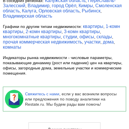
Калужская область
Переславль-
В соседних регионах:
,
Залесский
Владимир
город Орёл
Кимры
Смоленская
,
,
,
,
область
Калуга
Орловская область
Рыбинск
,
,
,
,
Владимирская область
квартиры
1-комн
Графики по другим типам недвижимости:
,
квартиры
2-комн квартиры
3-комн квартиры
,
,
,
многокомнатные квартиры
студии
офисы
склады
,
,
,
,
прочая коммерческая недвижимость
участки
дома
,
,
,
комнаты
Индикаторы рынка недвижимости
- числовые параметры,
показывающие динамику (рост или падение) цен на квартиры,
офисы, загородные дома, земельные участки и коммерческие
помещения.
Свяжитесь с нами
, если у вас возникли вопросы
или предложения по поводу аналитики на
Restate.ru. Мы будем рады вам помочь!