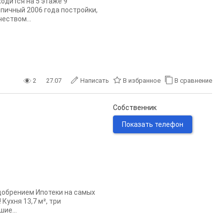
ходится на 5 этаже 9
рпичный 2006 года постройки,
еством...
2
27.07
Написать
В избранное
В сравнение
Собственник
Показать телефон
добрением Ипотеки на самых
Кухня 13,7 м², три
шие...