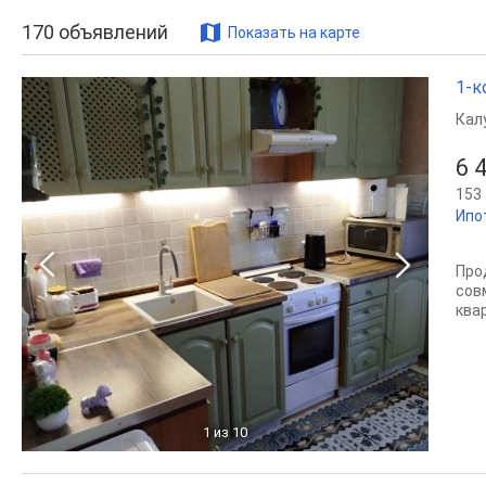
170
объявлений
Показать на карте
1-к
Кал
6 
153 
Ипо
Про
сов
квар
1
из 10