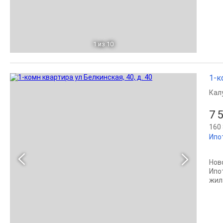
1
из 10
1-к
Кал
7 
160 
Ипо
Нов
Ипо
жила