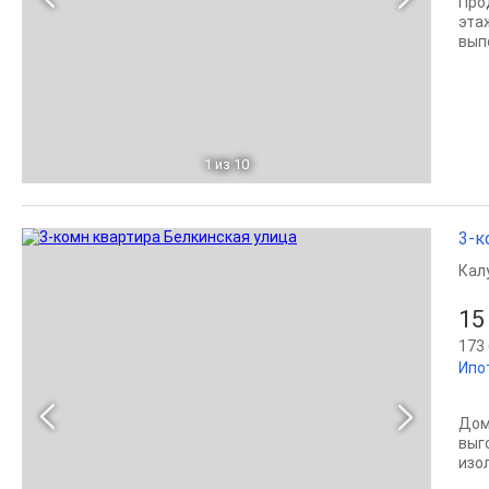
Про
эта
вып
1
из 10
3-к
Кал
15
173 
Ипо
Дом
выго
изол