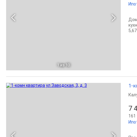
Ипо
Дом 
кух
5,67
1
из 10
1-к
Кал
7 
161 
Ипо