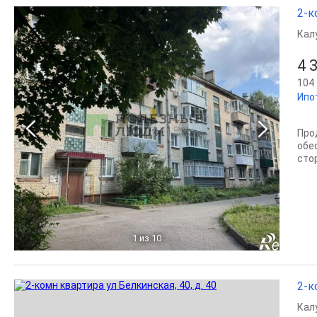
2-к
Кал
4 
104 
Ипо
Прo
обе
стo
1
из 10
2-к
Кал