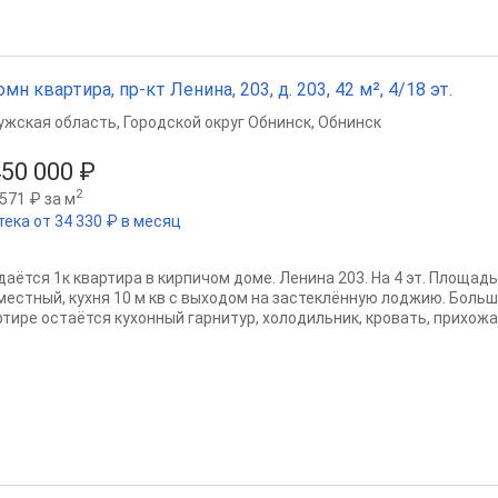
омн квартира, пр-кт Ленина, 203, д. 203, 42 м², 4/18 эт.
ужская область
,
Городской округ Обнинск
,
Обнинск
450 000 ₽
2
571 ₽ за м
тека от 34 330 ₽ в месяц
даётся 1к квартира в кирпичом доме. Ленина 203. На 4 эт. Площадь
местный, кухня 10 м кв с выходом на застеклённую лоджию. Больш
тире остаётся кухонный гарнитур, холодильник, кровать, прихожая.