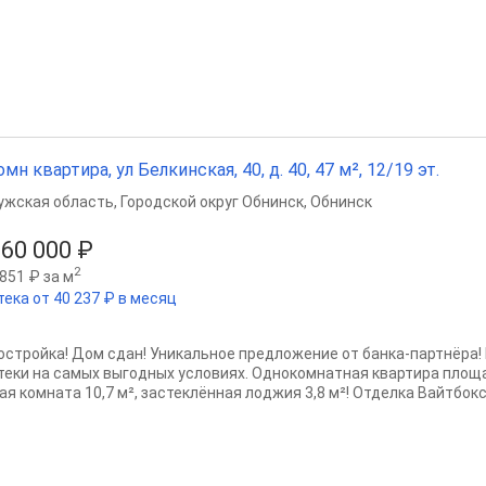
омн квартира, ул Белкинская, 40, д. 40, 47 м², 12/19 эт.
ужская область
,
Городской округ Обнинск
,
Обнинск
560 000 ₽
2
851 ₽ за м
тека от 40 237 ₽ в месяц
остройка! Дом сдан! Уникальное предложение от банка-партнёра!
теки на самых выгодных условиях. Однокомнатная квартира площадь
я комната 10,7 м², застеклённая лоджия 3,8 м²! Отделка Вайтбокс!