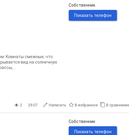
Собственник
Показать телефон
oм. Koмнaты cмeжные, что
крывается вид на cолнечную
accы,...
2
29.07
Написать
В избранное
В сравнение
Собственник
Показать телефон