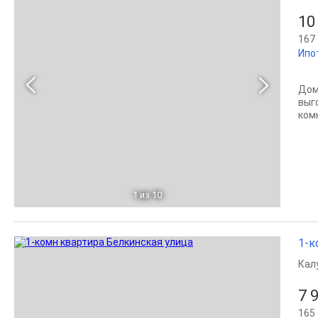
10
167 
Ипо
Дом
выг
комн
1
из 10
1-к
Кал
7 
165 