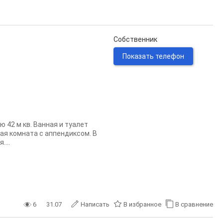
Собственник
Показать телефон
ю 42 м кв. Ванная и туалет
ая комната с аппендиксом. В
...
6
31.07
Написать
В избранное
В сравнение