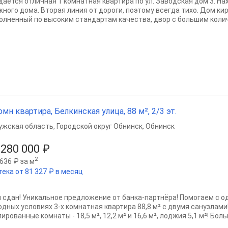
дается отличная 1 комнатная квартира по ул. Заводская дом 3. На
жного дома. Вторая линия от дороги, поэтому всегда тихо. Дом ки
олненный по высоким стандартам качества, двор с большим колич
омн квартира, Белкинская улица, 88 м², 2/3 эт.
ужская область
,
Городской округ Обнинск
,
Обнинск
 280 000 ₽
2
636 ₽ за м
тека от 81 327 ₽ в месяц
 сдан! Уникальное предложение от банка-партнёра! Помогаем с о
дных условиях 3-х комнатная квартира 88,8 м² с двумя санузлами! 
ированные комнаты - 18,5 м², 12,2 м² и 16,6 м², лоджия 5,1 м²! Боль