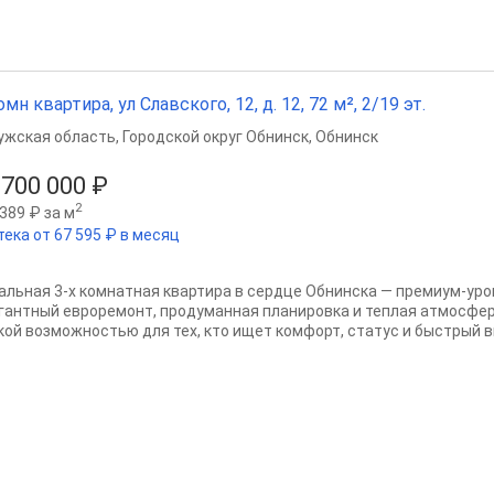
омн квартира, ул Славского, 12, д. 12, 72 м², 2/19 эт.
ужская область
,
Городской округ Обнинск
,
Обнинск
 700 000 ₽
2
389 ₽ за м
тека от 67 595 ₽ в месяц
альная 3-х комнатная квартира в сердце Обнинска — премиум-уров
гантный евроремонт, продуманная планировка и теплая атмосфе
кой возможностью для тех, кто ищет комфорт, статус и быстрый вы