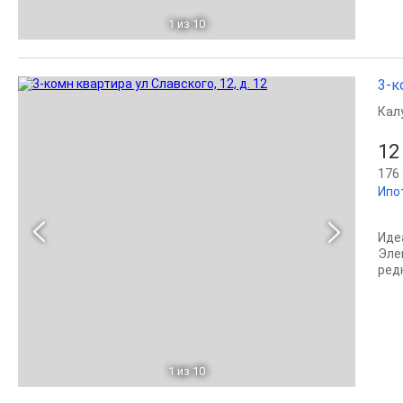
1
из 10
3-к
Кал
12
176 
Ипо
Иде
Эле
ред
1
из 10