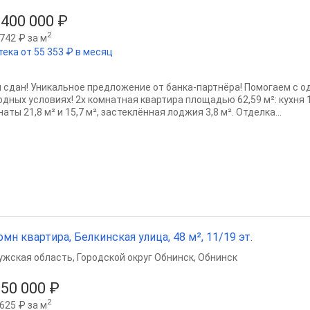
 400 000 ₽
2
742 ₽ за м
тека от 55 353 ₽ в месяц
 сдан! Уникальное предложение от банка-партнёра! Помогаем с о
одных условиях! 2х комнатная квартира площадью 62,59 м²: кухня 
аты 21,8 м² и 15,7 м², застеклённая лоджия 3,8 м². Отделка...
омн квартира, Белкинская улица, 48 м², 11/19 эт.
ужская область
,
Городской округ Обнинск
,
Обнинск
950 000 ₽
2
625 ₽ за м