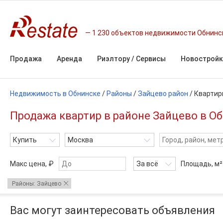
1 230 объектов недвижимости Обнинс
Продажа
Аренда
Риэлтору / Сервисы
Новостройк
Недвижимость в Обнинске
/
Районы
/
Зайцево район
/
Квартир
Продажа квартир в районе Зайцево в Об
Купить
Москва
Макс цена, ₽
За всё
Площадь,
м²
Районы: Зайцево
Вас могут заинтересовать объявления