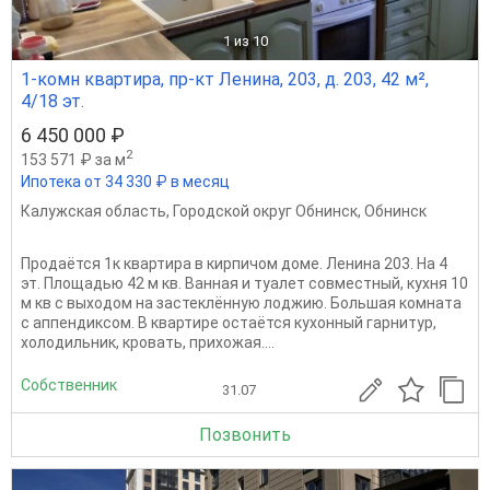
1
из 10
1-комн квартира, пр-кт Ленина, 203, д. 203, 42 м²,
4/18 эт.
6 450 000 ₽
2
153 571 ₽ за м
Ипотека от 34 330 ₽ в месяц
Калужская область
,
Городской округ Обнинск
,
Обнинск
Продаётся 1к квартира в кирпичом доме. Ленина 203. На 4
эт. Площадью 42 м кв. Ванная и туалет совместный, кухня 10
м кв с выходом на застеклённую лоджию. Большая комната
с аппендиксом. В квартире остаётся кухонный гарнитур,
холодильник, кровать, прихожая....
Собственник
31.07
Позвонить