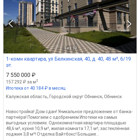
1
из 10
1-комн квартира, ул Белкинская, 40, д. 40, 48 м², 6/19
эт.
7 550 000 ₽
2
157 292 ₽ за м
Ипотека от 40 184 ₽ в месяц
Калужская область
,
Городской округ Обнинск
,
Обнинск
Новостройка! Дом сдан! Уникальное предложение от банка-
партнёра! Помогаем с одобрением Ипотеки на самых
выгодных условиях. Однокомнатная квартира площадью
48,6 м², кухня 10,9 м², жилая комната 17,1 м², застеклённая
лоджия 3,8 м²! Отделка Вайтбокс! Большие...