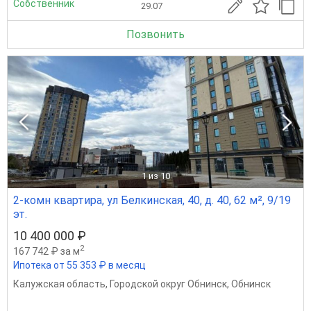
Собственник
29.07
Позвонить
1
из 10
2-комн квартира, ул Белкинская, 40, д. 40, 62 м², 9/19
эт.
10 400 000 ₽
2
167 742 ₽ за м
Ипотека от 55 353 ₽ в месяц
Калужская область
,
Городской округ Обнинск
,
Обнинск