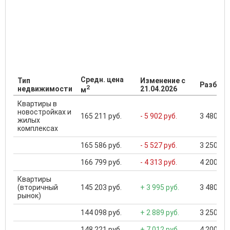
Средн. цена
Тип
Изменение с
Разброс
2
недвижимости
21.04.2026
м
Квартиры в
новостройках и
165 211 руб.
- 5 902 руб.
3 480 000
жилых
комплексах
165 586 руб.
- 5 527 руб.
3 250 000
166 799 руб.
- 4 313 руб.
4 200 000
Квартиры
(вторичный
145 203 руб.
+ 3 995 руб.
3 480 000
рынок)
144 098 руб.
+ 2 889 руб.
3 250 000
148 221 руб.
+ 7 012 руб.
4 200 000