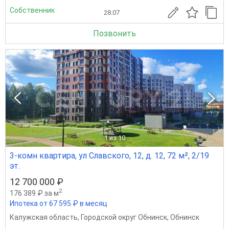
Собственник
28.07
Позвонить
1
из 10
3-комн квартира, ул Славского, 12, д. 12, 72 м², 2/19
эт.
12 700 000 ₽
2
176 389 ₽ за м
Ипотека от 67 595 ₽ в месяц
Калужская область
,
Городской округ Обнинск
,
Обнинск