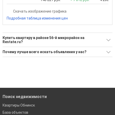
Скачать изображение графика
Подробная таблица изменения цен
Купить квартиру в районе 56-й микрорайон на
Restate.ru?
Поможем Купить квартиру в районе 56-й микрорайон?
Почему лучше всего искать объявления у нас?
Воспользуйтесь нашим поиском по новостройкам, для
Все объявления проверены и проходят строгую
подбора подходящего вам варианта
модерацию
'Сохраните результаты поиска и возвращайтесь к нему,
Удобный поиск, есть подписка на новые объявления
когда это будет нужно'
Помогаем с подбором выгодных ипотечных программ в
банках в Обнинске
Поиск недвижимости
Квартиры Обнинск
База объектов