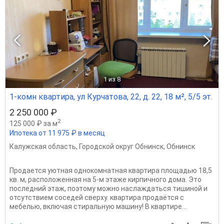
1
из 8
1-комн квартира, ул Курчатова, 22, д. 22, 18 м², 5/5 эт.
2 250 000 ₽
2
125 000 ₽ за м
Ипотека от 11 975 ₽ в месяц
Калужская область
,
Городской округ Обнинск
,
Обнинск
Продается уютная однокомнатная квартира площадью 18,5
кв. м, расположенная на 5-м этаже кирпичного дома. Это
последний этаж, поэтому можно наслаждаться тишиной и
отсутствием соседей сверху. квартира продаётся с
мебелью, включая стиральную машину! В квартире...